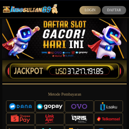
LOGIN
DAFTAR
Metode Pembayaran