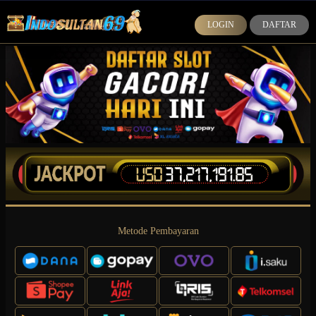
LOGIN
DAFTAR
Metode Pembayaran