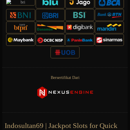
Bersertifikat Dari
Indosultan69 | Jackpot Slots for Quick